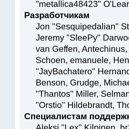
"metallica48423" O'Lea
Разработчикам
Jon "Sesquipedalian" St
Jeremy "SleePy" Darwo
van Geffen, Antechinus, 
Schoen, emanuele, Hend
"JayBachatero" Hernand
Benson, Grudge, Micha
"Thantos" Miller, Selma
"Orstio" Hildebrandt, Th
Специалистам поддерж
Aleksi "Lex" Kilpinen, b