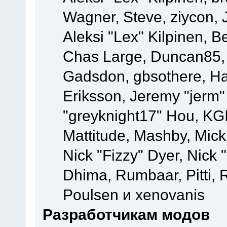
Wagner, Steve, ziycon, 
Aleksi "Lex" Kilpinen, B
Chas Large, Duncan85, E
Gadsdon, gbsothere, Ha
Eriksson, Jeremy "jerm"
"greyknight17" Hou, KGIII
Mattitude, Mashby, Mick G
Nick "Fizzy" Dyer, Nick 
Dhima, Rumbaar, Pitti,
Poulsen и xenovanis
Разработчикам модов