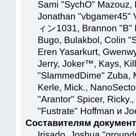
Sami "SychO" Mazouz, 
Jonathan "vbgamer45" V
ィン1031, Brannon "B" Ha
Bugo, Bulakbol, Colin "
Eren Yasarkurt, Gwenwy
Jerry, Joker™, Kays, Kil
"SlammedDime" Zuba, M
Kerle, Mick., NanoSecto
"Arantor" Spicer, Ricky.
"Fustrate" Hoffman и Jo
Составителям докумен
Irisado, Joshua "ground