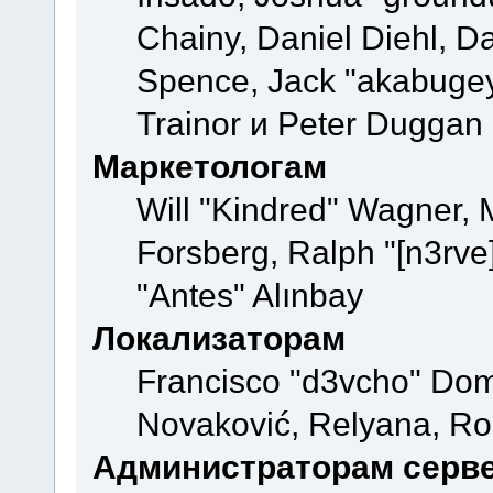
Chainy, Daniel Diehl, D
Spence, Jack "akabugey
Trainor и Peter Duggan
Маркетологам
Will "Kindred" Wagner,
Forsberg, Ralph "[n3rve
"Antes" Alınbay
Локализаторам
Francisco "d3vcho" Dom
Novaković, Relyana, Ro
Администраторам серв