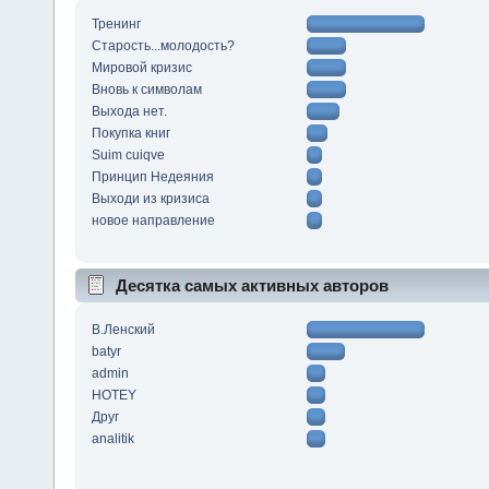
Тренинг
Старость...молодость?
Мировой кризис
Вновь к символам
Выхода нет.
Покупка книг
Suim cuiqve
Принцип Недеяния
Выходи из кризиса
новое направление
Десятка самых активных авторов
В.Ленский
batyr
admin
HOTEY
Друг
analitik