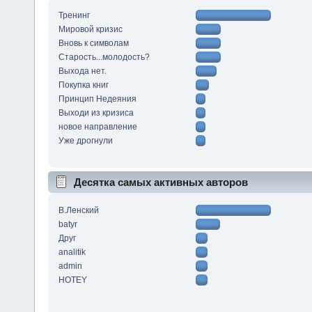
Тренинг
Мировой кризис
Вновь к символам
Старость...молодость?
Выхода нет.
Покупка книг
Принцип Недеяния
Выходи из кризиса
новое направление
Уже дрогнули
Десятка самых активных авторов
В.Ленский
batyr
Друг
analitik
admin
HOTEY