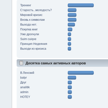
Тренинг
Старость...молодость?
Мировой кризис
Вновь к символам
Выхода нет.
Покупка книг
Уже дрогнули
Suim cuiqve
Принцип Недеяния
Выходи из кризиса
Десятка самых активных авторов
В.Ленский
batyr
Друг
analitik
admin
HOTEY