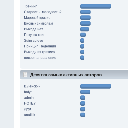
Тренинг
Старость...молодость?
Мировой кризис
Вновь к символам
Выхода нет.
Покупка книг
Suim cuiqve
Принцип Недеяния
Выходи из кризиса
новое направление
Десятка самых активных авторов
В.Ленский
batyr
admin
HOTEY
Друг
analitik