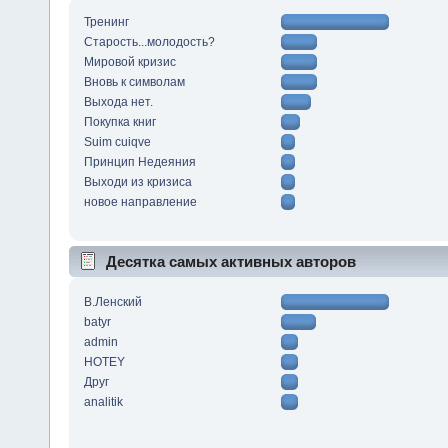
Тренинг
Старость...молодость?
Мировой кризис
Вновь к символам
Выхода нет.
Покупка книг
Suim cuiqve
Принцип Недеяния
Выходи из кризиса
новое направление
Десятка самых активных авторов
В.Ленский
batyr
admin
HOTEY
Друг
analitik