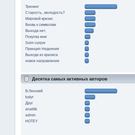
Тренинг
Старость...молодость?
Мировой кризис
Вновь к символам
Выхода нет.
Покупка книг
Suim cuiqve
Принцип Недеяния
Выходи из кризиса
новое направление
Десятка самых активных авторов
В.Ленский
batyr
Друг
analitik
admin
HOTEY