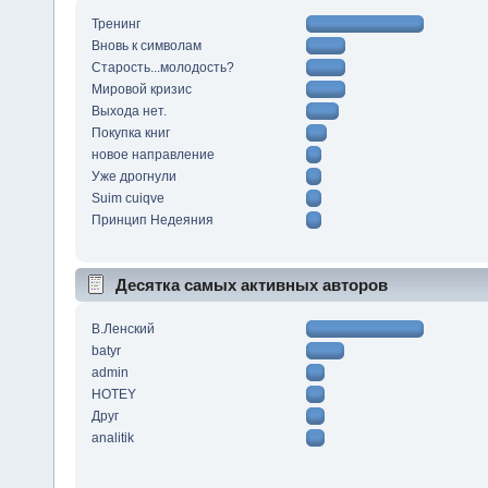
Тренинг
Вновь к символам
Старость...молодость?
Мировой кризис
Выхода нет.
Покупка книг
новое направление
Уже дрогнули
Suim cuiqve
Принцип Недеяния
Десятка самых активных авторов
В.Ленский
batyr
admin
HOTEY
Друг
analitik